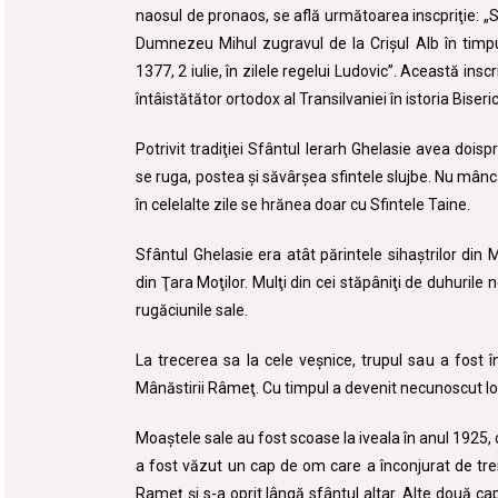
naosul de pronaos, se află următoarea inscpriţie: „S
Dumnezeu Mihul zugravul de la Crişul Alb în timpu
1377, 2 iulie, în zilele regelui Ludovic”. Această ins
întâistătător ortodox al Transilvaniei în istoria Biseric
Potrivit tradiţiei Sfântul Ierarh Ghelasie avea doi
se ruga, postea şi săvârşea sfintele slujbe. Nu mân
în celelalte zile se hrănea doar cu Sfintele Taine.
Sfântul Ghelasie era atât părintele sihaştrilor din M
din Ţara Moţilor. Mulţi din cei stăpâniţi de duhurile 
rugăciunile sale.
La trecerea sa la cele veşnice, trupul sau a fost 
Mânăstirii Râmeţ. Cu timpul a devenit necunoscut lo
Moaştele sale au fost scoase la iveala în anul 1925, c
a fost văzut un cap de om care a înconjurat de trei
Rameţ şi s-a oprit lângă sfântul altar. Alte două c