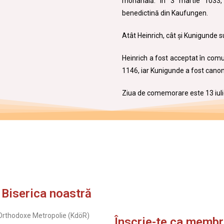
monahală. În 3 martie 1033,
benedictină din Kaufungen.
Atât Heinrich, cât și Kunigunde 
Heinrich a fost acceptat în comun
1146, iar Kunigunde a fost canon
Ziua de comemorare este 13 iuli
 Biserica noastră
rthodoxe Metropolie (KdöR)
Înscrie-te ca memb