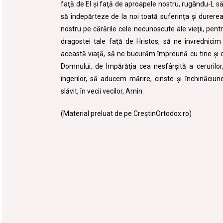
faţă de El şi faţă de aproapele nostru, rugându-L să f
să îndepărteze de la noi toată suferinţa şi durerea.
nostru pe cărările cele necunoscute ale vieţii, pent
dragostei tale faţă de Hristos, să ne învrednicim
această viaţă, să ne bucurăm împreună cu tine şi cu
Domnului, de Impărăţia cea nesfârşită a cerurilor,
îngerilor, să aducem mărire, cinste şi închinăciu
slăvit, în vecii vecilor, Amin.
(Material preluat de pe CreştinOrtodox.ro)