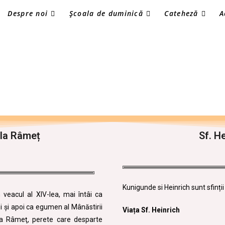
Despre noi
Școala de duminică
Cateheză
A
 la Râmeț
Sf. H
Kunigunde si Heinrich sunt sfinți
 veacul al XIV-lea, mai întâi ca
 şi apoi ca egumen al Mânăstirii
Viața Sf. Heinrich
 la Râmeţ, perete care desparte