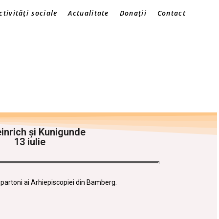
ctivități sociale
Actualitate
Donații
Contact
einrich și Kunigunde
13 iulie
i partoni ai Arhiepiscopiei din Bamberg.