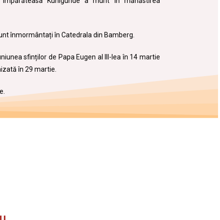
 împărăteasa Kunigunde a murit în mănăstirea
sunt înmormântați în Catedrala din Bamberg.
iunea sfinților de Papa Eugen al III-lea în 14 martie
izată în 29 martie.
e.
ru