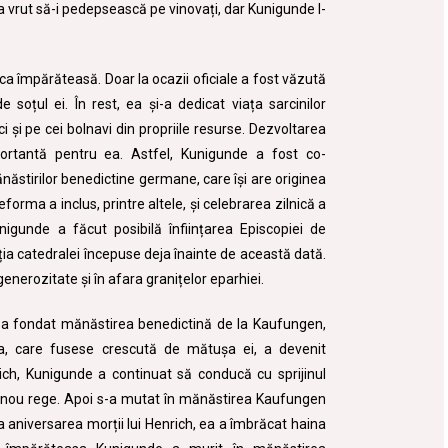
 a vrut să-i pedepsească pe vinovați, dar Kunigunde l-
a împărăteasă. Doar la ocazii oficiale a fost văzută
 soțul ei. În rest, ea și-a dedicat viața sarcinilor
aci și pe cei bolnavi din propriile resurse. Dezvoltarea
mportantă pentru ea.
Astfel, Kunigunde a fost co-
ăstirilor benedictine germane, care își are originea
orma a inclus, printre altele, și celebrarea zilnică a
nigunde a făcut posibilă înființarea Episcopiei de
ia catedralei începuse deja înainte de această dată.
enerozitate și în afara granițelor eparhiei.
 a fondat mănăstirea benedictină de la Kaufungen,
ta, care fusese crescută de mătușa ei, a devenit
ich, Kunigunde a continuat să conducă cu sprijinul
ui nou rege. Apoi s-a mutat în mănăstirea Kaufungen
 aniversarea morții lui Henrich, ea a îmbrăcat haina