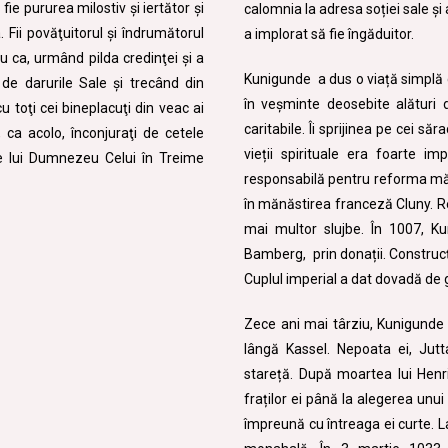
ie pururea milostiv şi iertător şi
calomnia la adresa soției sale și
 Fii povăţuitorul şi îndrumătorul
a implorat să fie îngăduitor.
ru ca, urmând pilda credinţei şi a
Kunigunde a dus o viață simplă c
 de darurile Sale şi trecând din
în veșminte deosebite alături de
 toţi cei bineplacuţi din veac ai
caritabile. Îi sprijinea pe cei săr
 ca acolo, înconjuraţi de cetele
vieții spirituale era foarte i
ne lui Dumnezeu Celui în Treime
responsabilă pentru reforma măn
în mănăstirea franceză Cluny. Ref
mai multor slujbe. În 1007, Ku
Bamberg, prin donații. Construcț
Cuplul imperial a dat dovadă de g
Zece ani mai târziu, Kunigunde
lângă Kassel. Nepoata ei, Jut
stareță. După moartea lui Henr
fraților ei până la alegerea un
împreună cu întreaga ei curte.
La