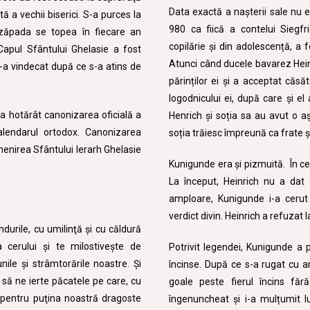
Data exactă a nașterii sale nu 
 a vechii biserici. S-a purces la
980 ca fiică a contelui Siegf
zăpada se topea în fiecare an
copilărie și din adolescență, a f
Capul Sfântului Ghelasie a fost
Atunci când ducele bavarez Hein
-a vindecat după ce s-a atins de
părinților ei și a acceptat căsăt
logodnicului ei, după care și el
 a hotărât canonizarea oficială a
Henrich și soția sa au avut o a
alendarul ortodox. Canonizarea
soția trăiesc împreună ca frate și
enirea Sfântului Ierarh Ghelasie
Kunigunde era și pizmuită. În ce
La început, Heinrich nu a dat 
amploare, Kunigunde i-a cerut 
verdict divin. Heinrich a refuzat 
ndurile, cu umilinţă şi cu căldură
 cerului şi te milostiveşte de
Potrivit legendei, Kunigunde a p
unile şi strâmtorările noastre. Şi
încinse. După ce s-a rugat cu ar
să ne ierte păcatele pe care, cu
goale peste fierul încins fă
şi pentru puţina noastră dragoste
îngenuncheat și i-a mulțumit lu