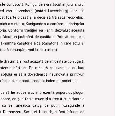
este cunoscută. Kunigunde s-a născut în jurul anului
ried von Lützenberg (astăzi Luxemburg). Încă din
ost foarte pioasă și a decis să trăiască feciorelnic.
rich a curtat-o, Kunigunde s-a conformat dorințelor
oria. Conform tradiției, ea i-ar fi dezvăluit aceasta
 a făcut un jurământ de castitate. Potrivit acesteia,
șa-numită căsătorie albă (căsătorie în care soțul și
 soră, renunțând voit la actul intim).
le din urmă a fost acuzată de infidelitate conjugală.
atenție bârfelor. Pe măsură ce zvonurile au luat
soțului ei să îi dovedească nevinovăția printr-un
la început, dar apoi a cedat la îndemnul soției sale.
us să fie aduse aici, în prezența poporului, pluguri
doare, ea și-a făcut cruce și a trecut cu picioarele
ră să se rănească câtuși de puțin. Kunigunde a
i Dumnezeu. Soțul ei, Heinrich, a fost înfuriat de