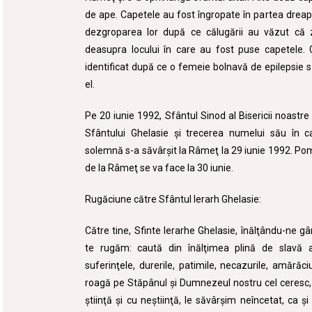
de ape. Capetele au fost îngropate în partea dreaptă
dezgroparea lor după ce călugării au văzut că 
deasupra locului în care au fost puse capetele. 
identificat după ce o femeie bolnavă de epilepsie s
el.
Pe 20 iunie 1992, Sfântul Sinod al Bisericii noastre
Sfântului Ghelasie şi trecerea numelui său în c
solemnă s-a săvârşit la Râmeţ la 29 iunie 1992. Pom
de la Râmeţ se va face la 30 iunie.
Rugăciune către Sfântul Ierarh Ghelasie:
Către tine, Sfinte Ierarhe Ghelasie, înălţându-ne gâ
te rugăm: caută din înălţimea plină de slavă a
suferinţele, durerile, patimile, necazurile, amărăci
roagă pe Stăpânul şi Dumnezeul nostru cel ceresc, 
ştiinţă şi cu neştiinţă, le săvârşim neîncetat, ca 