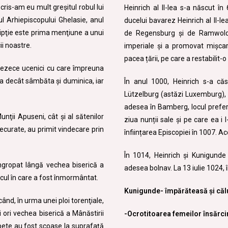
cris-am eu mult greşitul robul lui
Heinrich al II-lea s-a născut î
l Arhiepiscopului Ghelasie, anul
ducelui bavarez Heinrich al II-le
cripţie este prima menţiune a unui
de Regensburg și de Ramwold 
ii noastre.
imperiale și a promovat mișca
pacea țării, pe care a restabilit-
sprezece ucenici cu care împreuna
ca decât sâmbăta şi duminica, iar
În anul 1000, Heinrich s-a căs
Lützelburg (astăzi Luxemburg), 
adesea în Bamberg, locul preferat
unţii Apuseni, cât şi al sătenilor
ziua nunții sale și pe care ea i 
necurate, au primit vindecare prin
înființarea Episcopiei în 1007. 
În 1014, Heinrich și Kunigunde 
îngropat lângă vechea biserică a
adesea bolnav. La 13 iulie 1024, 
cul în care a fost înmormântat.
Kunigunde- împărăteasă și căl
ând, în urma unei ploi torenţiale,
 ori vechea biserică a Mânăstirii
-Ocrotitoarea femeilor însărcin
apete au fost scoase la suprafaţă