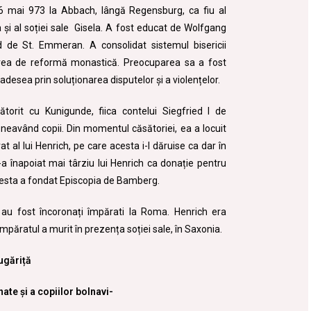
n 6 mai 973 la Abbach, lângă Regensburg, ca fiu al
a și al soției sale Gisela. A fost educat de Wolfgang
de St. Emmeran. A consolidat sistemul bisericii
rea de reformă monastică. Preocuparea sa a fost
o adesea prin soluționarea disputelor și a violențelor.
ătorit cu Kunigunde, fiica contelui Siegfried I de
neavând copii. Din momentul căsătoriei, ea a locuit
 al lui Henrich, pe care acesta i-l dăruise ca dar în
l-a înapoiat mai târziu lui Henrich ca donație pentru
Acesta a fondat Episcopia de Bamberg.
au fost încoronați î
mpărati la Roma. Henrich era
împăratul a murit în prezența soției sale, în Saxonia.
ugăriță
ate și a copiilor bolnavi-