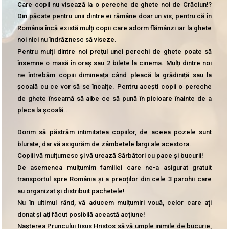
Care copil nu visează la o pereche de ghete noi de Crăciun!?
Din păcate pentru unii dintre ei rămâne doar un vis, pentru că în
România încă există mulți copii care adorm flămânzi iar la ghete
noi nici nu îndrăznesc să viseze.
Pentru mulți dintre noi prețul unei perechi de ghete poate să
însemne o masă în oraș sau 2 bilete la cinema. Mulți dintre noi
ne întrebăm copiii dimineața când pleacă la grădiniță sau la
școală cu ce vor să se încalțe. Pentru acești copii o pereche
de ghete înseamă să aibe ce să pună în picioare înainte de a
pleca la școală..
Dorim să păstrăm intimitatea copiilor, de aceea pozele sunt
blurate, dar vă asigurăm de zâmbetele largi ale acestora.
Copiii vă mulțumesc și vă urează Sărbători cu pace și bucurii!
De asemenea mulțumim familiei care ne-a asigurat gratuit
transportul spre România și a preoților din cele 3 parohii care
au organizat și distribuit pachetele!
Nu în ultimul rând, vă aducem mulțumiri vouă, celor care ați
donat și ați făcut posibilă această acțiune!
Nașterea Pruncului Iisus Hristos să vă umple inimile de bucurie,