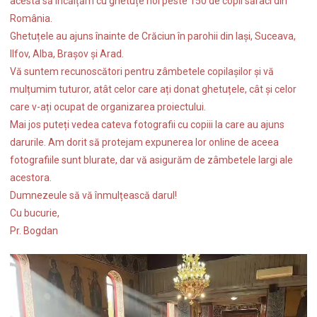
acesta să încălțăm cu ghetuțe noi peste 150 de copii săraci din
România.
Ghetuțele au ajuns înainte de Crăciun în parohii din Iași, Suceava,
Ilfov, Alba, Brașov și Arad.
Vă suntem recunoscători pentru zâmbetele copilașilor și vă
mulțumim tuturor, atât celor care ați donat ghetuțele, cât și celor
care v-ați ocupat de organizarea proiectului.
Mai jos puteți vedea cateva fotografii cu copiii la care au ajuns
darurile. Am dorit să protejam expunerea lor online de aceea
fotografiile sunt blurate, dar vă asigurăm de zâmbetele largi ale
acestora.
Dumnezeule să vă înmulțească darul!
Cu bucurie,
Pr. Bogdan