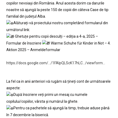
copiilor nevoiași din România. Anul acesta dorim ca darurile
noastre să ajungă la peste 150 de copiii din câteva Case de tip
familial din județul Alba.
Alăturați-vă proiectului nostru completând formularul din
următorul link:
Ghetuțe pentru copii desculți – ediția a 4-a, 2025 –
Formular de înscriere
Warme Schuhe für Kinder in Not – 4.
Aktion 2025 – Anmeldeformular
https://docs.google.com/…/1FAIpQLScK17hLC…/viewform…
La fel ca in anii anteriori vă rugăm să țineți cont de următoarele
aspecte:
După înscriere veți primi un mesaj cu numele
copilului/copiilor, vârsta și numărul la ghete.
Pentru ca pachetele să ajungă la timp, trebuie aduse până
în 7 decembrie la biserică.