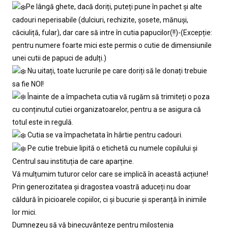
Pe lângă ghete, dacă doriți, puteți pune în pachet și alte
cadouri neperisabile (dulciuri, rechizite, șosete, mănuși,
căciuliță, fular), dar care să intre în cutia papucilor(!!)-(Excepție:
pentru numere foarte mici este permis o cutie de dimensiunile
unei cutii de papuci de adulți.)
Nu uitați, toate lucrurile pe care doriți să le donați trebuie
sa fie NOI!
Înainte de a împacheta cutia vă rugăm să trimiteți o poza
cu conținutul cutiei organizatoarelor, pentru a se asigura că
totul este in regulă.
Cutia se va împachetata în hârtie pentru cadouri.
Pe cutie trebuie lipită o etichetă cu numele copilului și
Centrul sau instituția de care aparține.
Vă mulțumim tuturor celor care se implică în această acțiune!
Prin generozitatea și dragostea voastră aduceți nu doar
căldură în picioarele copiilor, ci și bucurie și speranță în inimile
lor mici.
Dumnezeu să vă binecuvânteze pentru milostenia