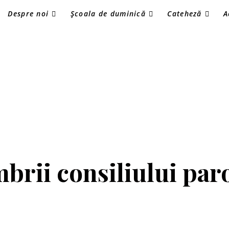
Despre noi
Școala de duminică
Cateheză
A
rii consiliului par